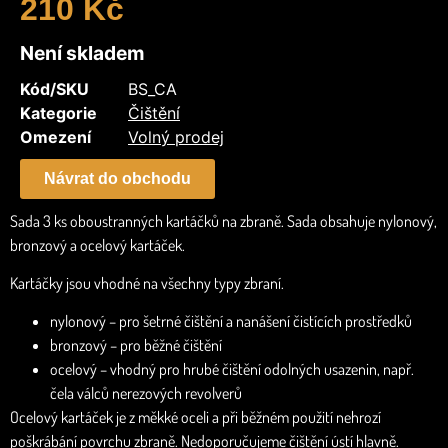
210
Kč
Není skladem
Kód/SKU
BS_CA
Kategorie
Čištění
Omezení
Volný prodej
Návrat do obchodu
Sada 3 ks oboustranných kartáčků na zbraně. Sada obsahuje nylonový,
bronzový a ocelový kartáček.
Kartáčky jsou vhodné na všechny typy zbraní.
nylonový – pro šetrné čištění a nanášení čistících prostředků
bronzový – pro běžné čištění
ocelový – vhodný pro hrubé čištění odolných usazenin, např.
čela válců nerezových revolverů
Ocelový kartáček je z měkké oceli a při běžném použití nehrozí
poškrábání povrchu zbraně. Nedoporučujeme čištění ústí hlavně.