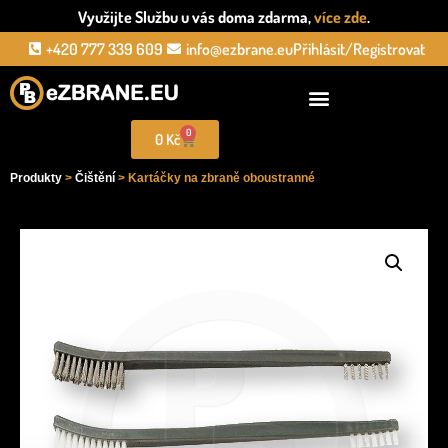
Využijte Službu u vás doma zdarma,
více zde
.
+420 777 339 609
info@ezbrane.eu
Přihlásit/Registrovat
0
0
Kč
Produkty
>
Čištění
> Kartáčky na zbraně oboustranné