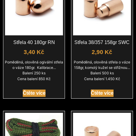
Střela 40 180gr RN
Střela 38/357 158gr SWC
3,40
Kč
2,90
Kč
Poměděná, olověná ogivální střela
Poměděná, olověná střela o váze
o váze 180gr. Kalibrace...
158gr, komolý kužel se střižnou...
Balení 250 ks
Balení 500 ks
Cena balení 850 Kč
Cena balení 1.450 Kč
Čtěte více
Čtěte více