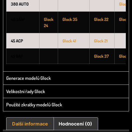
380 AUTO
Glock 2
40 S&W
Glock
Glock 35
Glock 22
Glock 2
24
45 ACP
Glock 41
Glock 21
45 GAP
Glock 37
Glock 
Generace modelů Glock
Velikostní řady Glock
Použité zkratky modelů Glock
Další informace
Hodnocení (0)