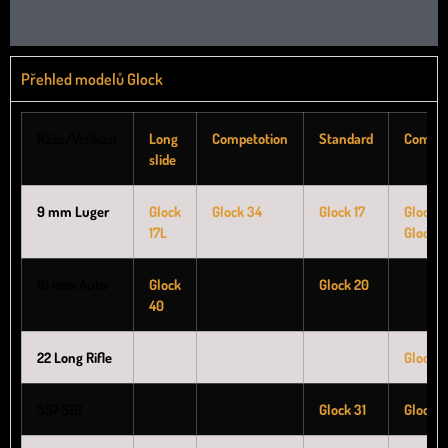
Přehled modelů Glock
Ráže/Velikost
Long
Competotion
Standard
Compa
slide
9 mm Luger
Glock
Glock 34
Glock 17
Glock 1
17L
Glock 4
10 mm Auto
Glock
Glock 20
40
22 Long Rifle
Glock 4
357 SIG
Glock 31
Glock 3