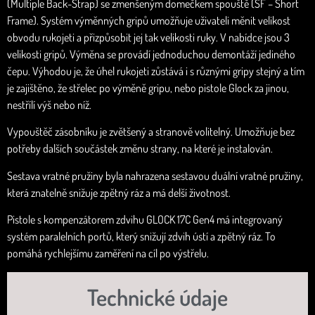
(Multiple Back-Strap) se zmenšeným domečkem spouště (SF – Short
Frame). Systém výměnných gripů umožňuje uživateli měnit velikost
obvodu rukojeti a přizpůsobit jej tak velikosti ruky. V nabídce jsou 3
velikosti gripů. Výměna se provádí jednoduchou demontáží jediného
čepu. Výhodou je, že úhel rukojeti zůstává i s různými gripy stejný a tím
je zajištěno, že střelec po výměně gripu, nebo pistole Glock za jinou,
nestřílí výš nebo níž.
Vypouštěč zásobníku je zvětšený a stranově volitelný. Umožňuje bez
potřeby dalších součástek změnu strany, na které je instalován.
Sestava vratné pružiny byla nahrazena sestavou duální vratné pružiny,
která znatelně snižuje zpětný ráz a má delší životnost.
Pistole s kompenzátorem zdvihu GLOCK 17C Gen4 má integrovaný
systém paralelních portů, který snižují zdvih ústí a zpětný ráz. To
pomáhá rychlejšímu zaměření na cíl po výstřelu.
Technické údaje