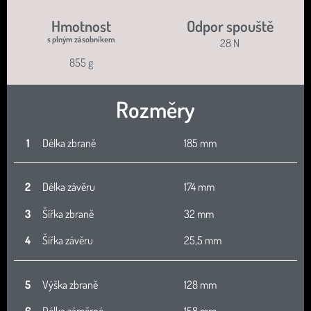
Hmotnost
Odpor spouště
s plným zásobníkem
28 N
855 g
Rozměry
1
Délka zbraně
185 mm
2
Délka závěru
174 mm
3
Šířka zbraně
32 mm
4
Šířka závěru
25,5 mm
5
Výška zbraně
128 mm