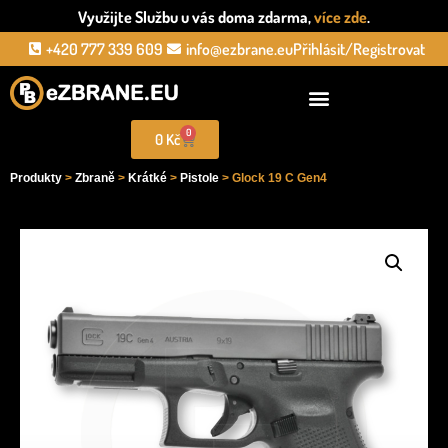
Využijte Službu u vás doma zdarma,
více zde
.
+420 777 339 609
info@ezbrane.eu
Přihlásit/Registrovat
0
0
Kč
Produkty
>
Zbraně
>
Krátké
>
Pistole
> Glock 19 C Gen4