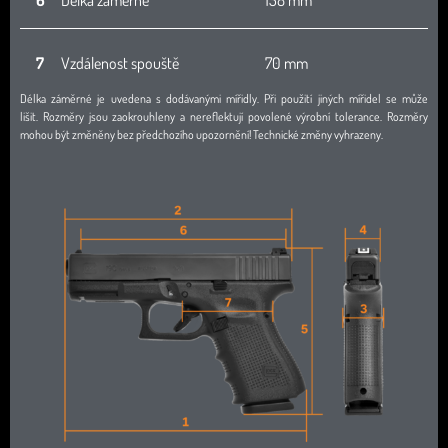
6
Délka záměrné
158 mm
7
Vzdálenost spouště
70 mm
Délka záměrné je uvedena s dodávanými mířidly. Při použití jiných mířidel se může
lišit. Rozměry jsou zaokrouhleny a nereflektují povolené výrobní tolerance. Rozměry
mohou být změněny bez předchozího upozornění! Technické změny vyhrazeny.