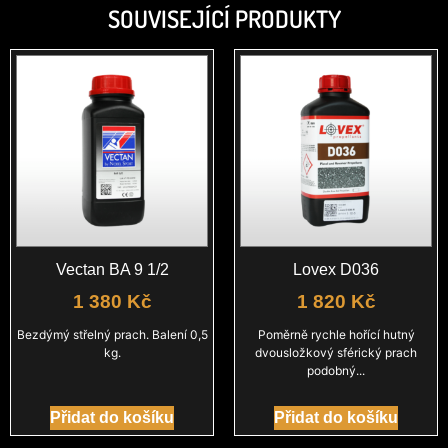
SOUVISEJÍCÍ PRODUKTY
Vectan BA 9 1/2
Lovex D036
1 380
Kč
1 820
Kč
Bezdýmý střelný prach. Balení 0,5
Poměrně rychle hořící hutný
kg.
dvousložkový sférický prach
podobný...
Přidat do košíku
Přidat do košíku