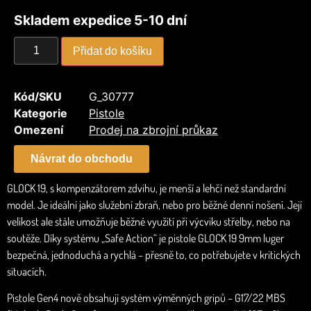
Skladem expedice 5-10 dní
Přidat do košíku
Kód/SKU
G_30777
Kategorie
Pistole
Omezení
Prodej na zbrojní průkaz
Návrat do obchodu
GLOCK 19, s kompenzátorem zdvihu, je menší a lehčí než standardní
model. Je ideální jako služební zbraň, nebo pro běžné denní nošení. Její
velikost ale stále umožňuje běžné využití při výcviku střelby, nebo na
soutěže. Díky systému „Safe Action“ je pistole GLOCK 19 9mm luger
bezpečná, jednoduchá a rychlá – přesně to, co potřebujete v kritických
situacích.
Pistole Gen4 nově obsahují systém výměnných gripů – G17/22 MBS