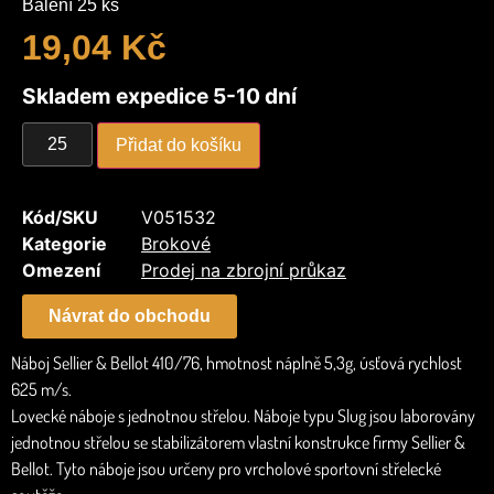
Balení 25 ks
19,04
Kč
Skladem expedice 5-10 dní
Přidat do košíku
Kód/SKU
V051532
Kategorie
Brokové
Omezení
Prodej na zbrojní průkaz
Návrat do obchodu
Náboj Sellier & Bellot 410/76, hmotnost náplně 5,3g, úsťová rychlost
625 m/s.
Lovecké náboje s jednotnou střelou. Náboje typu Slug jsou laborovány
jednotnou střelou se stabilizátorem vlastní konstrukce firmy Sellier &
Bellot. Tyto náboje jsou určeny pro vrcholové sportovní střelecké