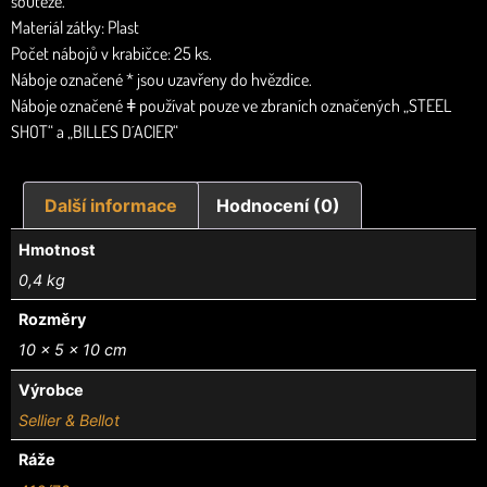
soutěže.
Materiál zátky: Plast
Počet nábojů v krabičce: 25 ks.
Náboje označené * jsou uzavřeny do hvězdice.
Náboje označené ǂ používat pouze ve zbraních označených „STEEL
SHOT“ a „BILLES D´ACIER“
Další informace
Hodnocení (0)
Hmotnost
0,4 kg
Rozměry
10 × 5 × 10 cm
Výrobce
Sellier & Bellot
Ráže