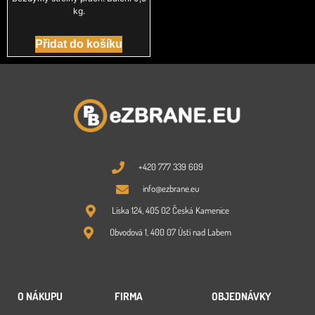
kg.
Přidat do košíku
+420 777 339 609
info@ezbrane.eu
Líska 124, 405 02 Česká Kamenice
Obvodová 1, 400 07 Ústí nad Labem
O NÁKUPU
FIRMA
OBJEDNÁVKY