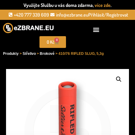
Využijte Službu u vás doma zdarma,
více zde
.
+420 777 339 609
info@ezbrane.eu
Přihlásit/Registrovat
0
0
Kč
Produkty
>
Střelivo
>
Brokové
> 410/76 RIFLED SLUG, 5,3g