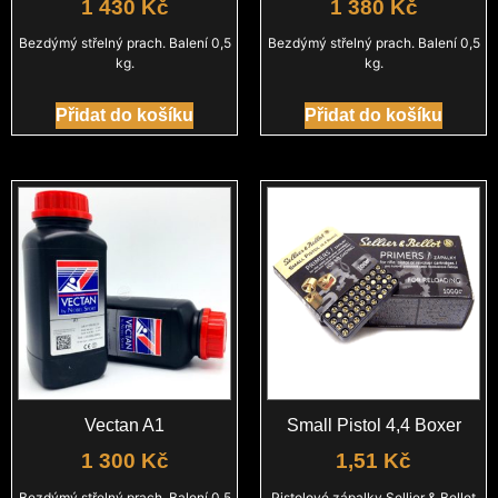
1 430
Kč
1 380
Kč
Bezdýmý střelný prach. Balení 0,5
Bezdýmý střelný prach. Balení 0,5
kg.
kg.
Přidat do košíku
Přidat do košíku
Vectan A1
Small Pistol 4,4 Boxer
1 300
Kč
1,51
Kč
Bezdýmý střelný prach. Balení 0,5
Pistolové zápalky Sellier & Bellot