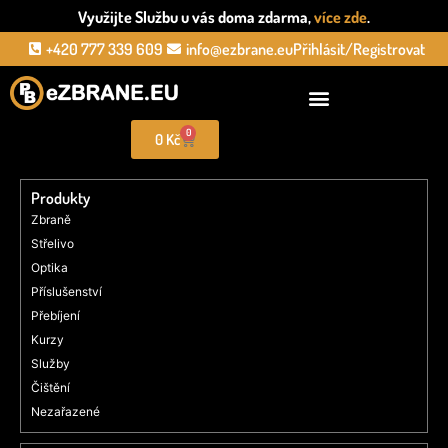
Využijte Službu u vás doma zdarma,
více zde
.
+420 777 339 609
info@ezbrane.eu
Přihlásit/Registrovat
0
0
Kč
Produkty
Zbraně
Střelivo
Optika
Příslušenství
Přebíjení
Kurzy
Služby
Čištění
Nezařazené