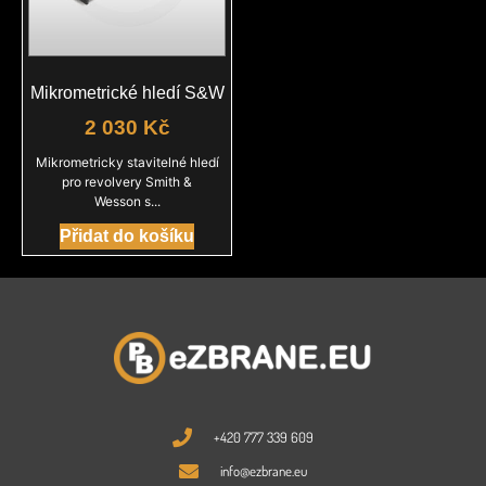
Mikrometrické hledí S&W
2 030
Kč
Mikrometricky stavitelné hledí
pro revolvery Smith &
Wesson s...
Přidat do košíku
+420 777 339 609
info@ezbrane.eu