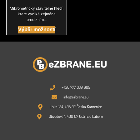
Mikrometricky stavitelné hledí,
které vyniká zejména
precizním...
Výběr možností
+420 777 339 609
info@ezbrane.eu
Líska 124, 405 02 Česká Kamenice
Obvodová 1, 400 07 Ústí nad Labem