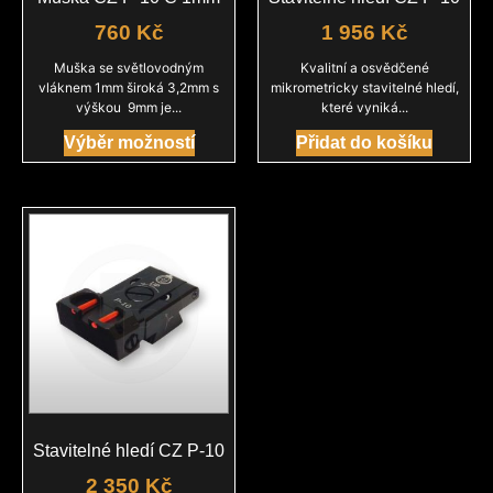
760
Kč
1 956
Kč
Muška se světlovodným
Kvalitní a osvědčené
vláknem 1mm široká 3,2mm s
mikrometricky stavitelné hledí,
výškou 9mm je...
které vyniká...
Výběr možností
Přidat do košíku
Stavitelné hledí CZ P-10
2 350
Kč