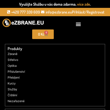
Využijte Službu u vás doma zdarma,
více zde
.
+420 777 339 609
info@ezbrane.eu
Přihlásit/Registrovat
0
0
Kč
Produkty
Zbraně
Střelivo
Optika
Příslušenství
Přebíjení
Kurzy
Služby
Čištění
Nezařazené